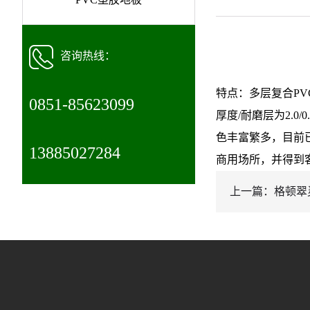
咨询热线：
特点：多层复合P
0851-85623099
厚度/耐磨层为2.
色丰富繁多，目前
13885027284
商用场所，并得到
上一篇：格顿翠